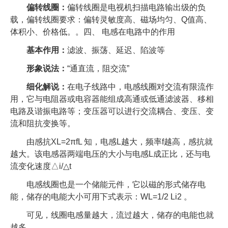
偏转线圈：
偏转线圈是电视机扫描电路输出级的负
载，偏转线圈要求：偏转灵敏度高、磁场均匀、Q值高、
体积小、价格低。。四、 电感在电路中的作用
基本作用：
滤波、振荡、延迟、陷波等
形象说法：
“通直流，阻交流”
细化解说：
在电子线路中，电感线圈对交流有限流作
用，它与电阻器或电容器能组成高通或低通滤波器、移相
电路及谐振电路等；变压器可以进行交流耦合、变压、变
流和阻抗变换等。
由感抗XL=2πfL 知，电感L越大，频率f越高，感抗就
越大。该电感器两端电压的大小与电感L成正比，还与电
流变化速度△i/△t
电感线圈也是一个储能元件，它以磁的形式储存电
能，储存的电能大小可用下式表示：WL=1/2 Li2 。
可见，线圈电感量越大，流过越大，储存的电能也就
越多。