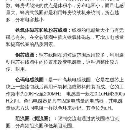
数。蜂房式绕法的优点是体积小，分布电容小，而且电感
量大。蜂房式线圈都是利用蜂房绕线机来绕制，折点越
多，分布电容越小
铁氧体磁芯和铁粉芯线圈：
线圈的电感量大小与有无
磁芯有关。在空芯线圈中插入铁氧体磁芯，可增加电感量
和提高线圈的品质因素。
铜芯线圈：
铜芯线圈在超短波范围应用较多，利用旋
动铜芯在线圈中的位置来改变电感量，这种调整比较方
便、耐用。
色码电感线圈：
是一种高频电感线圈，它是在磁芯上
绕上一些漆包线后再用环氧树脂或塑料封装而成。它的工
作频率为10KHz至200MHz，电感量一般在0.1uH到3300u
H之间。色码电感器是具有固定电感量的电感器，其电感
量标志方法同电阻一样以色环来标记。其单位为uH。
阻流圈（扼流圈）：
限制交流电通过的线圈称阻流
圈，分高频阻流圈和低频阻流圈。