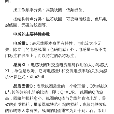
圈。
按工作频率分类：高频线圈、低频线圈。
按结构特点分类：磁芯线圈、可变电感线圈、色码电
感线圈、无磁芯线圈等。
电感的主要特性参数
电感量L：
表示线圈本身固有特性，与电流大小无
关。除专门的电感线圈（色码电感）外，电感量一般不专
门标注在线圈上，而以特定的名称标注。
感抗XL：
电感线圈对交流电流阻碍作用的大小称感抗
XL，单位是欧姆。它与电感量L和交流电频率f的关系为感
抗计算公式：XL=2πfL
品质因素Q：
表示线圈质量的一个物理量，Q为感抗X
L与其等效的电阻的比值，即：Q=XL/R。 线圈的Q值愈
高，回路的损耗愈小。线圈的Q值与导线的直流电阻，骨
架的介质损耗，屏蔽罩或铁芯引起的损耗，高频趋肤效应
的影响等因素有关。线圈的Q值通常为几十到几百。采用