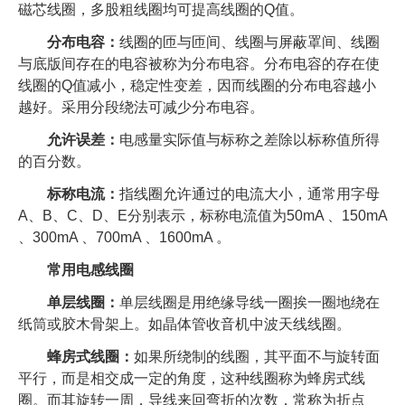
磁芯线圈，多股粗线圈均可提高线圈的Q值。
分布电容：
线圈的匝与匝间、线圈与屏蔽罩间、线圈
与底版间存在的电容被称为分布电容。分布电容的存在使
线圈的Q值减小，稳定性变差，因而线圈的分布电容越小
越好。采用分段绕法可减少分布电容。
允许误差：
电感量实际值与标称之差除以标称值所得
的百分数。
标称电流：
指线圈允许通过的电流大小，通常用字母
A、B、C、D、E分别表示，标称电流值为50mA 、150mA
、300mA 、700mA 、1600mA 。
常用电感线圈
单层线圈：
单层线圈是用绝缘导线一圈挨一圈地绕在
纸筒或胶木骨架上。如晶体管收音机中波天线线圈。
蜂房式线圈：
如果所绕制的线圈，其平面不与旋转面
平行，而是相交成一定的角度，这种线圈称为蜂房式线
圈。而其旋转一周，导线来回弯折的次数，常称为折点