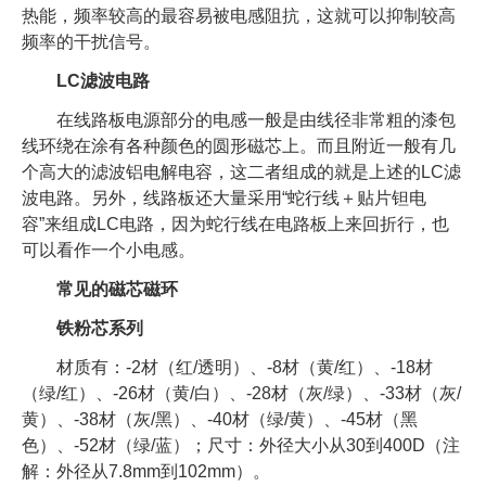
热能，频率较高的最容易被电感阻抗，这就可以抑制较高
频率的干扰信号。
LC滤波电路
在线路板电源部分的电感一般是由线径非常粗的漆包
线环绕在涂有各种颜色的圆形磁芯上。而且附近一般有几
个高大的滤波铝电解电容，这二者组成的就是上述的LC滤
波电路。另外，线路板还大量采用“蛇行线＋贴片钽电
容”来组成LC电路，因为蛇行线在电路板上来回折行，也
可以看作一个小电感。
常见的磁芯磁环
铁粉芯系列
材质有：-2材（红/透明）、-8材（黄/红）、-18材
（绿/红）、-26材（黄/白）、-28材（灰/绿）、-33材（灰/
黄）、-38材（灰/黑）、-40材（绿/黄）、-45材（黑
色）、-52材（绿/蓝）；尺寸：外径大小从30到400D（注
解：外径从7.8mm到102mm）。