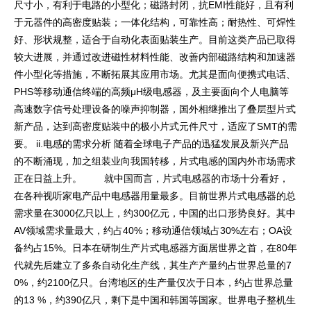
尺寸小，有利于电路的小型化；磁路封闭，抗EMI性能好，且有利
于元器件的高密度贴装；一体化结构，可靠性高；耐热性、可焊性
好、形状规整，适合于自动化表面贴装生产。目前这类产品已取得
较大进展，并通过改进磁性材料性能、改善内部磁路结构和加速器
件小型化等措施，不断拓展其应用市场。尤其是面向便携式电话、
PHS等移动通信终端的高频μH级电感器，及主要面向个人电脑等
高速数字信号处理设备的噪声抑制器，国外相继推出了叠层型片式
新产品，达到高密度贴装中的极小片式元件尺寸，适应了SMT的需
要。 ii.电感的需求分析 随着全球电子产品的迅猛发展及新兴产品
的不断涌现，加之组装业向我国转移，片式电感的国内外市场需求
正在日益上升。 就中国而言，片式电感器的市场十分看好，
在各种视听家电产品中电感器用量最多。目前世界片式电感器的总
需求量在3000亿只以上，约300亿元，中国的出口形势良好。其中
AV领域需求量最大，约占40%；移动通信领域占30%左右；OA设
备约占15%。日本在研制生产片式电感器方面居世界之首，在80年
代就先后建立了多条自动化生产线，其生产产量约占世界总量的7
0%，约2100亿只。台湾地区的生产量仅次于日本，约占世界总量
的13 %，约390亿只，剩下是中国和韩国等国家。世界电子整机生