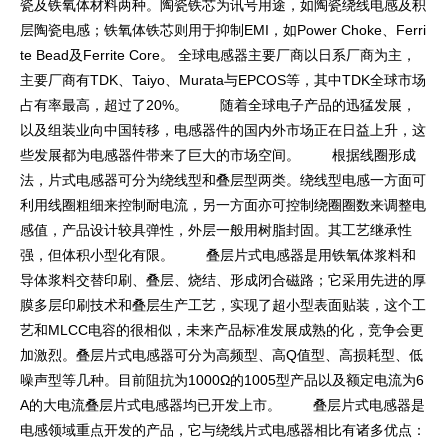
瓷及铁氧体材料两种。陶瓷铁芯为讯号用途，如陶瓷绕线电感及积
层陶瓷电感；铁氧体铁芯则用于抑制EMI，如Power Choke、Ferri
te Bead及Ferrite Core。 全球电感器主要厂商以日系厂商为主，
主要厂商有TDK、Taiyo、Murata与EPCOS等，其中TDK全球市场
占有率最高，超过了20%。 随着全球电子产品的迅猛发展，
以及组装业向中国转移，电感器件的国内外市场正在日益上升，这
些发展都为电感器件带来了巨大的市场空间。 根据线圈形成
法，片式电感器可分为绕线型和叠层型两类。绕线型电感一方面可
利用线圈粗细来控制耐电流，另一方面亦可控制绕圈圈数来调整电
感值，产品设计较具弹性，外层一般用树脂封固。其工艺继承性
强，但体积小型化有限。 叠层片式电感器是用铁氧体浆料和
导体浆料交替印刷、叠层、烧结、形成闭合磁路；它采用先进的厚
膜多层印刷技术和叠层生产工艺，实现了超小型表面贴装，这个工
艺和MLCC电容的很相似，未来产品标准发展成熟的化，竞争会更
加激烈。叠层片式电感器可分为高频型、高Q值型、高损耗型、低
噪声型等几种。目前阻抗为1000Ω的1005型产品以及额定电流为6
A的大电流叠层片式电感器均已开发上市。 叠层片式电感器是
电感领域重点开发的产品，它与绕线片式电感器相比有诸多优点：