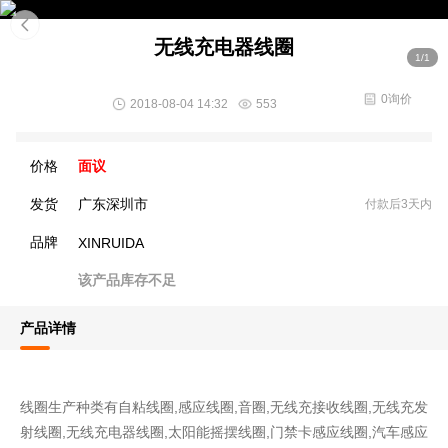
无线充电器线圈
1/1
0询价
2018-08-04 14:32
553
价格
面议
发货
广东深圳市
付款后3天内
品牌
XINRUIDA
该产品库存不足
产品详情
线圈生产种类有自粘线圈,感应线圈,音圈,无线充接收线圈,无线充发
射线圈,无线充电器线圈,太阳能摇摆线圈,门禁卡感应线圈,汽车感应